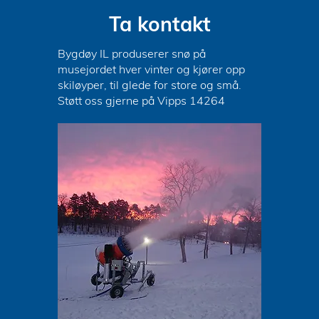
Ta kontakt
Bygdøy IL produserer snø på
musejordet hver vinter og kjører opp
skiløyper, til glede for store og små.
Støtt oss gjerne på Vipps 14264