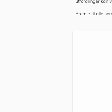
utfordringer kan 
Premie til alle som
Start 3 km
Bygdøymila