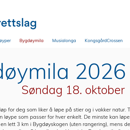
øyper
Bygdøymila
Musialonga
KongsgårdCrossen
øymila 2026
Søndag 18. oktober
øp for deg som liker å løpe på stier og i vakker natur.
en løype som passer for hver enkelt. De minste kan løpe
r en lett 3 km i Bygdøyskogen (uten rangering), mens d