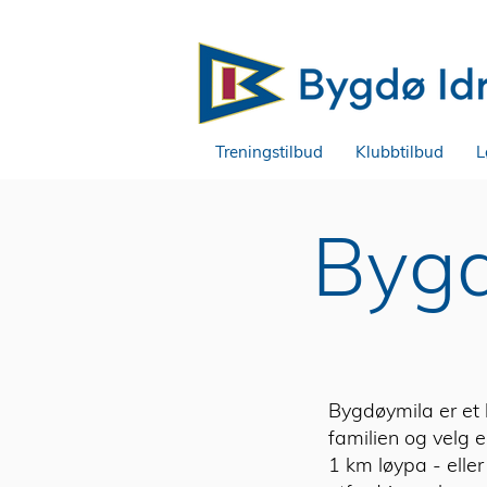
Treningstilbud
Klubbtilbud
L
Bygd
Bygdøymila er et l
familien og velg 
1 km løypa - elle