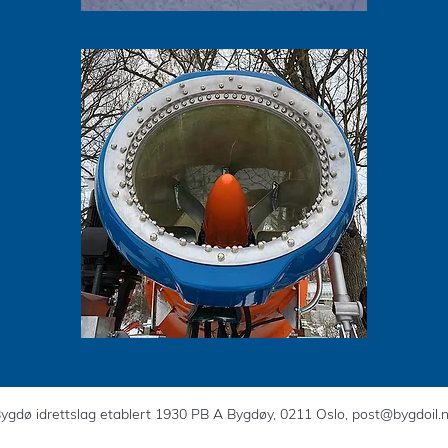
ygdø idrettslag etablert 1930 PB A Bygdøy, 0211 Oslo,
post@bygdoil.