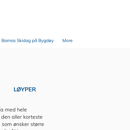
Barnas Skidag på Bygdøy
More
LØYPER
 Ta med hele
 den aller korteste
e som ønsker større