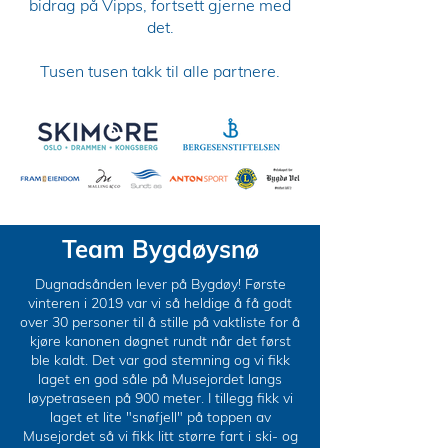
bidrag på Vipps, fortsett gjerne med
det.
Tusen tusen takk til alle partnere.
Team Bygdøysnø
Dugnadsånden lever på Bygdøy! Første
vinteren i 2019 var vi så heldige å få godt
over 30 personer til å stille på vaktliste for å
kjøre kanonen døgnet rundt når det først
ble kaldt. Det var god stemning og vi fikk
laget en god såle på Musejordet langs
løypetraseen på 900 meter. I tillegg fikk vi
laget et lite "snøfjell" på toppen av
Musejordet så vi fikk litt større fart i ski- og