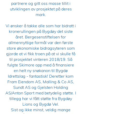
partnere og gitt oss masse tillit i
utviklingen av prosjektet på deres
mark.
Vi ønsker å takke alle som har bidratt i
kronerullingen på Bygdøy det siste
året. Bergesenstiftelsen for
allmennyttige formål var den første
store økonomiske bidragsyteren som
gjorde at vi fikk troen på at vi skulle få
til prosjektet vinteren 2018/19. Så
fulgte Skimore opp med å finansiere
en helt ny snøkanon til Bygdø
Idrettslag - fantastisk! Deretter kom
Fram Eiendom AS, Malling & Co AS,
Sundt AS og Gjelsten Holding
AS/Anton Sport med betydelig støtte.
I
tillegg har vi fått støtte fra Bygdøy
Lions og Bygdø Vel.
Sist og ikke minst, veldig mange